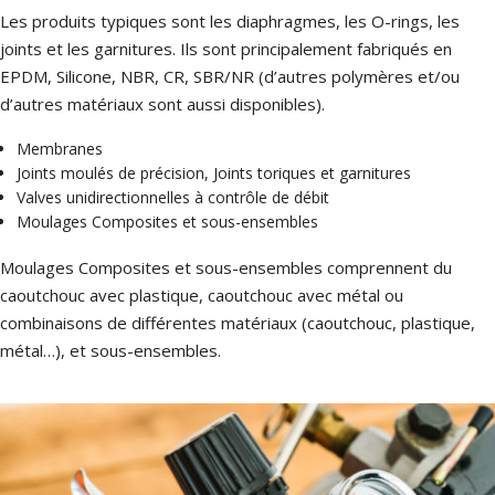
Bulletin technique
p
c
Les produits typiques sont les diaphragmes, les O-rings, les
joints et les garnitures. Ils sont principalement fabriqués en
é
EPDM, Silicone, NBR, CR, SBR/NR (d’autres polymères et/ou
p
c
d’autres matériaux sont aussi disponibles).
s
p
Membranes
v
r
c
Joints moulés de précision, Joints toriques et garnitures
d
m
Valves unidirectionnelles à contrôle de débit
c
Moulages Composites et sous-ensembles
l
Moulages Composites et sous-ensembles comprennent du
(
b
caoutchouc avec plastique, caoutchouc avec métal ou
combinaisons de différentes matériaux (caoutchouc, plastique,
d
métal…), et sous-ensembles.
m
r
a