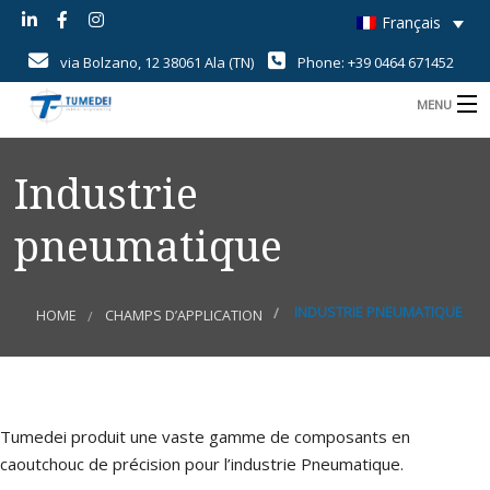
Français
via Bolzano, 12 38061 Ala (TN)
Phone: +39 0464 671452
MENU
B
Home
Industrie
B
Savoir-Faire
pneumatique
B
Produits
B
Champs d’application
INDUSTRIE PNEUMATIQUE
HOME
CHAMPS D’APPLICATION
i
B
Qualité
U
c
d
d
News
r
r
Tumedei produit une vaste gamme de composants en
Contact
d
caoutchouc de précision pour l’industrie Pneumatique.