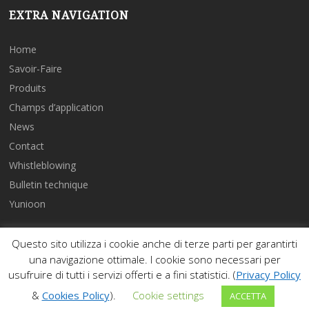
EXTRA NAVIGATION
Home
Savoir-Faire
Produits
Champs d’application
News
Contact
Whistleblowing
Bulletin technique
Yunioon
Questo sito utilizza i cookie anche di terze parti per garantirti
Privacy Policy & Terms of purchase
-
Cookies Policy
una navigazione ottimale. I cookie sono necessari per
© 2026 Tumedei S.p.A. a socio unico - via Bolzano, 12 38061
usufruire di tutti i servizi offerti e a fini statistici. (
Privacy Policy
Ala (TN) - Italy - P.IVA 01546400225 - C.F. 04079660371 -
&
Cookies Policy
).
Cookie settings
ACCETTA
GRUPPO SKELLERUP