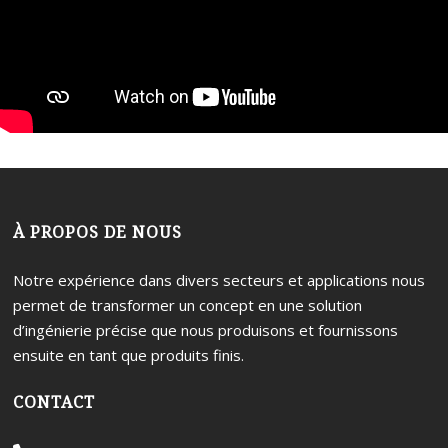
Bulletin technique
p
c
é
p
c
s
p
v
r
c
d
m
c
À PROPOS DE NOUS
l
(
b
Notre expérience dans divers secteurs et applications nous
permet de transformer un concept en une solution
d
d’ingénierie précise que nous produisons et fournissons
m
ensuite en tant que produits finis.
r
CONTACT
a