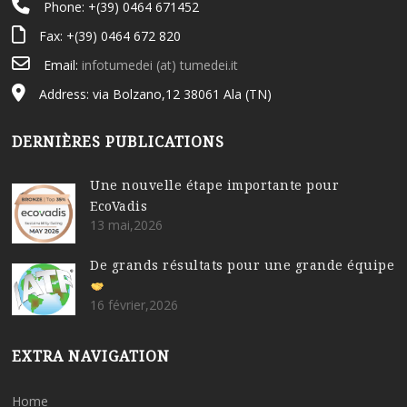
Phone: +(39) 0464 671452
p
Fax: +(39) 0464 672 820
h
Email:
infotumedei (at) tumedei.it
Address: via Bolzano,12 38061 Ala (TN)
DERNIÈRES PUBLICATIONS
Une nouvelle étape importante pour
EcoVadis
13 mai,2026
De grands résultats pour une grande équipe
16 février,2026
EXTRA NAVIGATION
Home