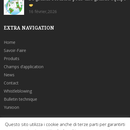
16 février,2026
EXTRA NAVIGATION
Home
Savoir-Faire
Produits
Champs d’application
News
Contact
Whistleblowing
Bulletin technique
Yunioon
Privacy Policy & Terms of purchase
-
Cookies Policy
Questo sito utilizza i cookie anche di terze parti per garantirti