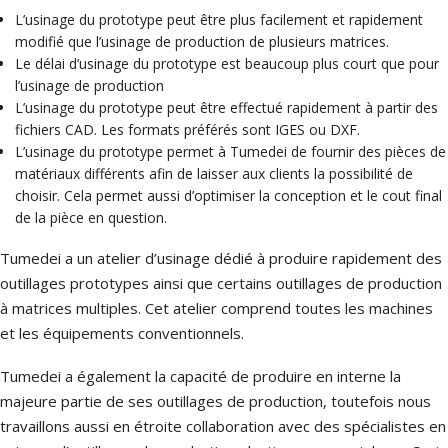
Bulletin technique
p
c
L’usinage du prototype peut être plus facilement et rapidement
modifié que l’usinage de production de plusieurs matrices.
Le délai d’usinage du prototype est beaucoup plus court que pour
é
p
c
l’usinage de production
L’usinage du prototype peut être effectué rapidement à partir des
s
fichiers CAD. Les formats préférés sont IGES ou DXF.
p
v
r
c
L’usinage du prototype permet à Tumedei de fournir des pièces de
d
matériaux différents afin de laisser aux clients la possibilité de
m
choisir. Cela permet aussi d’optimiser la conception et le cout final
c
de la pièce en question.
l
(
Tumedei a un atelier d’usinage dédié à produire rapidement des
b
outillages prototypes ainsi que certains outillages de production
à matrices multiples. Cet atelier comprend toutes les machines
d
m
et les équipements conventionnels.
Tumedei a également la capacité de produire en interne la
r
majeure partie de ses outillages de production, toutefois nous
travaillons aussi en étroite collaboration avec des spécialistes en
a