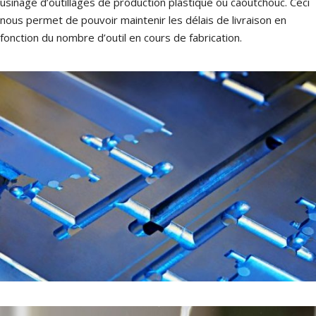
usinage d’outillages de production plastique ou caoutchouc. Ceci
p
nous permet de pouvoir maintenir les délais de livraison en
fonction du nombre d’outil en cours de fabrication.
h