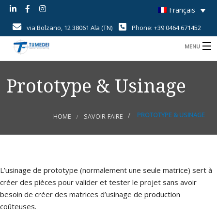
Français
via Bolzano, 12 38061 Ala (TN)
Phone: +39 0464 671452
MENU
B
Home
Prototype & Usinage
B
Savoir-Faire
B
Produits
PROTOTYPE & USINAGE
HOME
SAVOIR-FAIRE
B
Champs d’application
i
B
Qualité
U
c
d
d
L’usinage de prototype (normalement une seule matrice) sert à
News
créer des pièces pour valider et tester le projet sans avoir
r
r
besoin de créer des matrices d’usinage de production
Contact
d
coûteuses.