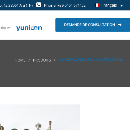
Français
, 12 38061 Ala (TN)
Phone: +39 0464 671452
DEMANDE DE CONSULTATION
hnique
SURMOULAGE CAOUTCHOUC/MÉTAL
HOME
PRODUITS
t