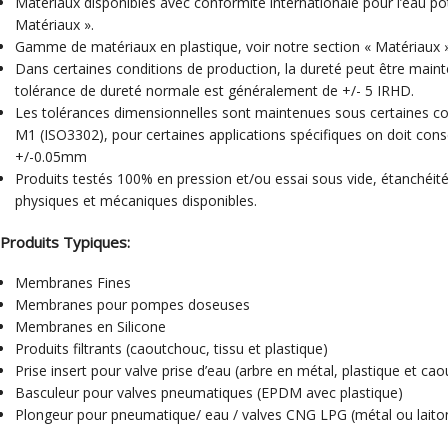
Matériaux disponibles avec conformité internationale pour l’eau pot
Matériaux ».
Gamme de matériaux en plastique, voir notre section « Matériaux »
Dans certaines conditions de production, la dureté peut être maint
tolérance de dureté normale est généralement de +/- 5 IRHD.
Les tolérances dimensionnelles sont maintenues sous certaines co
M1 (ISO3302), pour certaines applications spécifiques on doit conse
+/-0.05mm
Produits testés 100% en pression et/ou essai sous vide, étanchéité
physiques et mécaniques disponibles.
Produits Typiques:
Membranes Fines
Membranes pour pompes doseuses
Membranes en Silicone
Produits filtrants (caoutchouc, tissu et plastique)
Prise insert pour valve prise d’eau (arbre en métal, plastique et 
Basculeur pour valves pneumatiques (EPDM avec plastique)
Plongeur pour pneumatique/ eau / valves CNG LPG (métal ou lai