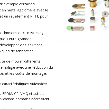
 applications pneumatiques et hydrauliques
Vente
par exemple certaines
 en métal aggloméré avec le
Autres marchés
 et un revêtement PTFE pour
techniciens et chimistes ayant
ique. Leurs grandes
développer des solutions
iques de fabrication.
ité de mouler différents
semblage avec une réduction du
mps et les coûts de montage.
s caractéristiques suivantes:
, EPDM, CR, VMQ et autres.
plications normales nécessitent