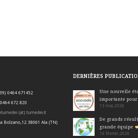
DERNIÈRES PUBLICATI
Une nouvelle ét
(39) 0464 671452
importante pour
 0464 672 820
13 mai,2026
otumedei (at) tumedei.it
De grands résul
ia Bolzano,12 38061 Ala (TN)
grande équipe
16 février,2026