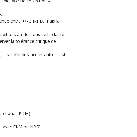
able, voir notre section «
.
enue entre +/- 3 IRHD, mais la
nditions au-dessous de la classe
rver la tolérance critique de
, tests d’endurance et autres tests
caoutchouc EPDM)
ton avec FKM ou NBR)