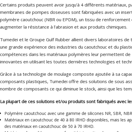
Joints pour
Certains produits peuvent avoir jusqu’à 4 différents matériaux, 
membranes de pompes doseuses sont fabriquées avec un insert
Soufflets
polymère caoutchouc (NBR ou EPDM), un tissu de renforcement
augmenter la résistance à l’abrasion et aux produits chimiques.
Tumedei et le Groupe Gulf Rubber allient divers laboratoires de 
une grande expérience des industries du caoutchouc et du plast
compétences dans les matériaux polymères leur permettent de 
innovantes en utilisant les toutes dernières technologies et techn
Grâce à sa technologie de moulage composite ajoutée à sa capac
composants plastiques, Tumedei offre des solutions de sous as
nombre de composants ce qui diminue le stock, ainsi que les te
La plupart de ces solutions et/ou produits sont fabriqués avec le
Polymère caoutchouc avec une gamme de silicones NR, SBR, NBR
Matériaux en caoutchouc de 40 à 80 IRHD disponibles, mais les ap
des matériaux en caoutchouc de 50 à 70 IRHD.