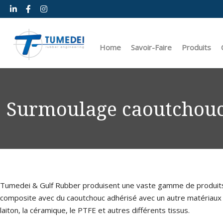
Home
Savoir-Faire
Produits
C
L’entreprise
Design
Membranes 
Le groupe
Prototype & Usinage
Membranes 
Surmoulage caoutchouc
Nos implantations dans le monde
Laboratoire de recherche 
Surmoulage
Mission
Matériaux
Surmoulage 
Production
Surmoulage 
Logistique et service après
Joints toriq
Tumedei & Gulf Rubber produisent une vaste gamme de produit
Joints d’éta
composite avec du caoutchouc adhérisé avec un autre matériaux te
Joints à lèvr
laiton, la céramique, le PTFE et autres différents tissus.