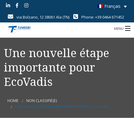
Français
via Bolzano, 12 38061 Ala (TN)
Phone: +39 0464 671452
MENU
B
Home
Une nouvelle étape
B
Savoir-Faire
importante pour
B
Produits
EcoVadis
B
Champs d’application
i
B
Qualité
U
c
HOME
NON CLASSIFIÉ(E)
d
d
UNE NOUVELLE ÉTAPE IMPORTANTE POUR ECOVADIS
News
r
r
Contact
d