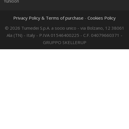
Yunioon
Privacy Policy & Terms of purchase
-
Cookies Policy
© 2026 Tumedei S.p.A. a socio unico - via Bolzano, 12 38061
Ala (TN) - Italy - P.IVA 01546400225 - C.F. 04079660371 -
GRUPPO SKELLERUP