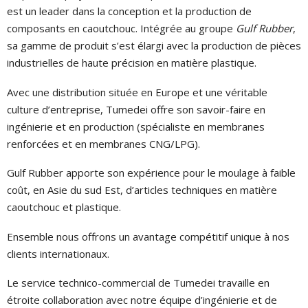
Bulletin technique
p
est un leader dans la conception et la production de
c
composants en caoutchouc. Intégrée au groupe
Gulf Rubber
,
sa gamme de produit s’est élargi avec la production de pièces
é
p
c
industrielles de haute précision en matière plastique.
s
p
Avec une distribution située en Europe et une véritable
v
r
c
culture d’entreprise, Tumedei offre son savoir-faire en
d
m
ingénierie et en production (spécialiste en membranes
c
renforcées et en membranes CNG/LPG).
l
(
Gulf Rubber apporte son expérience pour le moulage à faible
b
coût, en Asie du sud Est, d’articles techniques en matière
caoutchouc et plastique.
d
m
Ensemble nous offrons un avantage compétitif unique à nos
clients internationaux.
r
Le service technico-commercial de Tumedei travaille en
étroite collaboration avec notre équipe d’ingénierie et de
a