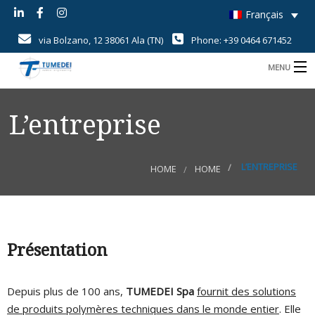
Français
via Bolzano, 12 38061 Ala (TN)
Phone: +39 0464 671452
MENU
B
Home
L’entreprise
B
Savoir-Faire
B
Produits
L’ENTREPRISE
HOME
HOME
B
Champs d’application
i
B
Qualité
U
c
d
d
Présentation
News
r
r
Contact
Depuis plus de 100 ans,
TUMEDEI Spa
fournit des solutions
d
de produits polymères techniques dans le monde entier
. Elle