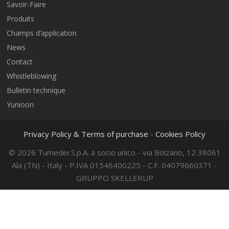
Savoir-Faire
Produits
Champs d’application
News
Contact
Whistleblowing
Bulletin technique
Yunioon
Privacy Policy & Terms of purchase
-
Cookies Policy
© 2026 Tumedei S.p.A. a socio unico - via Bolzano, 12 38061
Ala (TN) - Italy - P.IVA 01546400225 - C.F. 04079660371 -
GRUPPO SKELLERUP