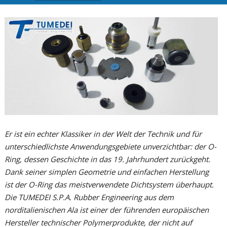
Bulletin technique
p
c
é
p
c
s
p
v
r
c
d
m
c
l
(
Er ist ein echter Klassiker in der Welt der Technik und für
b
unterschiedlichste Anwendungsgebiete unverzichtbar: der O-
d
Ring, dessen Geschichte in das 19. Jahrhundert zurückgeht.
m
Dank seiner simplen Geometrie und einfachen Herstellung
ist der O-Ring das meistverwendete Dichtsystem überhaupt.
r
Die TUMEDEI S.P.A. Rubber Engineering aus dem
norditalienischen Ala ist einer der führenden europäischen
Hersteller technischer Polymerprodukte, der nicht auf
a