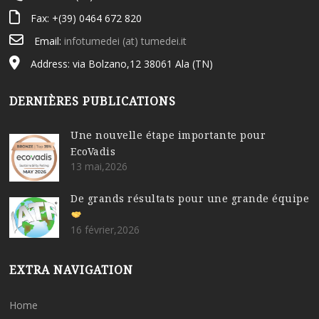
Fax: +(39) 0464 672 820
Email:
infotumedei (at) tumedei.it
Address: via Bolzano,12 38061 Ala (TN)
DERNIÈRES PUBLICATIONS
Une nouvelle étape importante pour
EcoVadis
13 mai,2026
De grands résultats pour une grande équipe
16 février,2026
EXTRA NAVIGATION
Home