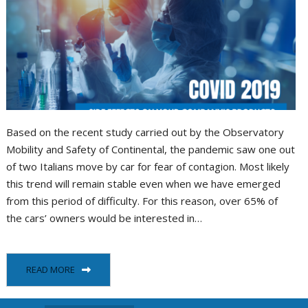
Bulletin technique
p
c
é
p
c
s
p
v
r
c
d
m
Based on the recent study carried out by the Observatory
c
Mobility and Safety of Continental, the pandemic saw one out
l
of two Italians move by car for fear of contagion. Most likely
(
b
this trend will remain stable even when we have emerged
from this period of difficulty. For this reason, over 65% of
d
the cars’ owners would be interested in…
m
r
READ MORE
a