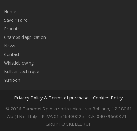
Home
Savoir-Faire
Produits
Champs d’application
News
Contact
Whistleblowing
Bulletin technique
Yunioon
Privacy Policy & Terms of purchase
-
Cookies Policy
© 2026 Tumedei S.p.A. a socio unico - via Bolzano, 12 38061
Ala (TN) - Italy - P.IVA 01546400225 - C.F. 04079660371 -
GRUPPO SKELLERUP