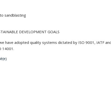
 to sandblasting
USTAINABLE DEVELOPMENT GOALS
 we have adopted quality systems dictated by ISO 9001, IATF an
SO 14001.
ié(e)