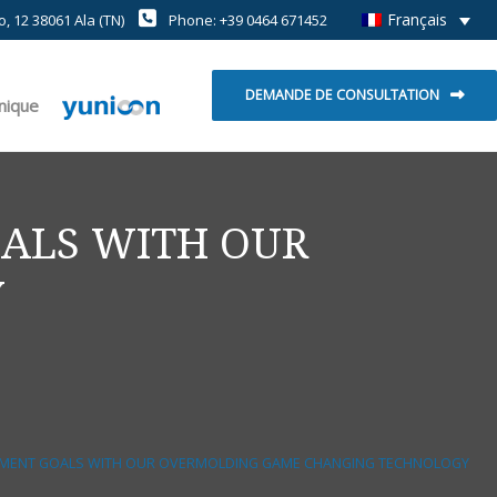
Français
, 12 38061 Ala (TN)
Phone: +39 0464 671452
DEMANDE DE CONSULTATION
hnique
ALS WITH OUR
Y
t
PMENT GOALS WITH OUR OVERMOLDING GAME CHANGING TECHNOLOGY