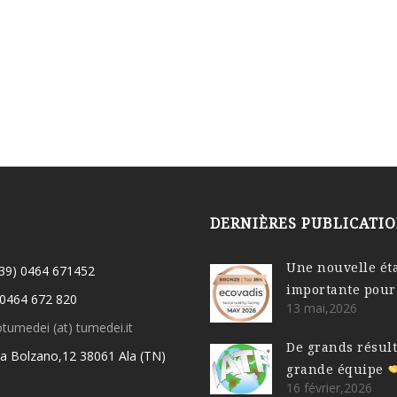
DERNIÈRES PUBLICATI
Une nouvelle ét
(39) 0464 671452
importante pour
 0464 672 820
13 mai,2026
otumedei (at) tumedei.it
De grands résul
ia Bolzano,12 38061 Ala (TN)
grande équipe
16 février,2026