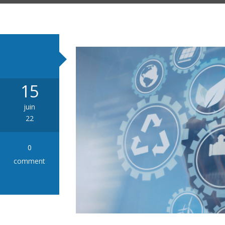
Joints pour
Soufflets
15
juin
22
0
comment