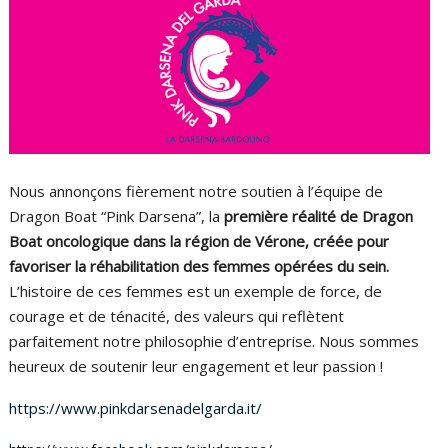
Bulletin technique
p
c
é
p
c
s
p
v
r
c
d
m
Nous annonçons fièrement notre soutien à l’équipe de
c
Dragon Boat “Pink Darsena”, la
première réalité de Dragon
l
Boat oncologique dans la région de Vérone, créée pour
(
b
favoriser la réhabilitation des femmes opérées du sein.
L’histoire de ces femmes est un exemple de force, de
d
courage et de ténacité, des valeurs qui reflètent
m
parfaitement notre philosophie d’entreprise. Nous sommes
heureux de soutenir leur engagement et leur passion !
r
https://www.pinkdarsenadelgarda.it/
a