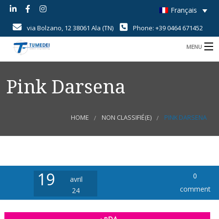
Français
via Bolzano, 12 38061 Ala (TN)
Phone: +39 0464 671452
MENU
B
Home
Pink Darsena
B
Savoir-Faire
B
Produits
HOME
NON CLASSIFIÉ(E)
PINK DARSENA
B
Champs d’application
i
B
Qualité
U
c
d
d
19
0
News
avril
comment
24
r
r
Contact
d