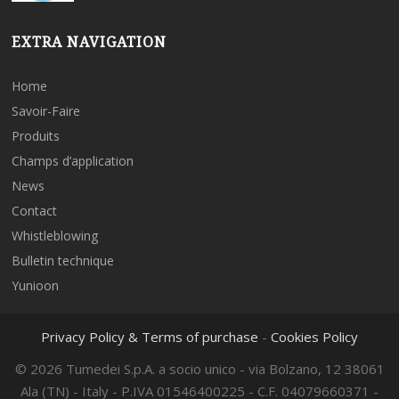
EXTRA NAVIGATION
Home
Savoir-Faire
Produits
Champs d’application
News
Contact
Whistleblowing
Bulletin technique
Yunioon
Privacy Policy & Terms of purchase
-
Cookies Policy
© 2026 Tumedei S.p.A. a socio unico - via Bolzano, 12 38061
Ala (TN) - Italy - P.IVA 01546400225 - C.F. 04079660371 -