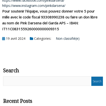
https://www.facebook.com/pinkdarsena/
https://www.instagram.com/pinkdarsena/
p
Pour soutenir l’équipe, vous pouvez donner votre 5 pour
h
mille avec le code fiscal 93308990238 ou faire un don libre
au nom de Pink Darsena del Garda APS – IBAN:
IT11C0831559260000000009315
19 avril 2024
Categories:
Non classifié(e)
Search
Recent Posts