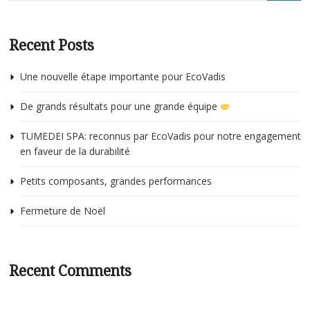
Bulletin technique
p
c
Recent Posts
é
p
c
s
Une nouvelle étape importante pour EcoVadis
p
v
r
c
De grands résultats pour une grande équipe
d
m
TUMEDEI SPA: reconnus par EcoVadis pour notre engagement
c
en faveur de la durabilité
l
(
Petits composants, grandes performances
b
Fermeture de Noël
d
m
r
Recent Comments
a