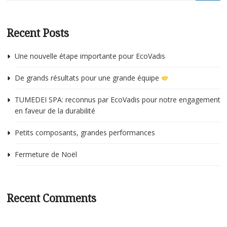
Bulletin technique
p
c
Recent Posts
é
p
c
s
Une nouvelle étape importante pour EcoVadis
p
v
r
c
De grands résultats pour une grande équipe
d
m
TUMEDEI SPA: reconnus par EcoVadis pour notre engagement
c
en faveur de la durabilité
l
(
Petits composants, grandes performances
b
Fermeture de Noël
d
m
r
Recent Comments
a