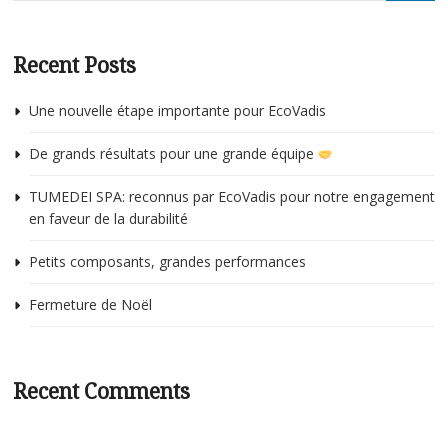
Bulletin technique
p
c
Recent Posts
é
p
c
s
Une nouvelle étape importante pour EcoVadis
p
v
r
c
De grands résultats pour une grande équipe
d
m
TUMEDEI SPA: reconnus par EcoVadis pour notre engagement
c
en faveur de la durabilité
l
(
Petits composants, grandes performances
b
Fermeture de Noël
d
m
r
Recent Comments
a