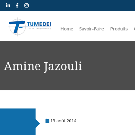
Home
Savoir-Faire
Produits
C
L’entreprise
Design
Membranes 
Le groupe
Prototype & Usinage
Membranes 
Amine Jazouli
Nos implantations dans le monde
Laboratoire de recherche 
Surmoulage
Mission
Matériaux
Surmoulage 
Production
Surmoulage 
Logistique et service après
Joints toriq
Joints d’éta
13 août 2014
Joints à lèvr