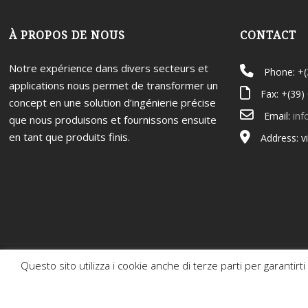
À PROPOS DE NOUS
CONTACT
Notre expérience dans divers secteurs et
Phone: +
applications nous permet de transformer un
Fax: +(39)
concept en une solution d’ingénierie précise
Email:
inf
que nous produisons et fournissons ensuite
en tant que produits finis.
Address: v
Questo sito utilizza i cookie anche di terze parti per garantirti 
© 2026 Tumedei S.p.A. a socio unico 