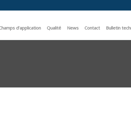
hamps d’application
Qualité
News
Contact
Bulletin tec
en caoutchouc
Automobile
Certifications
renforcées
CNG & LPG
Homologations pour l’eau potable
& développement
 caoutchouc/métal
Pétrole & Gas
Homologations pour le gaz
caoutchouc/plastique
Appareils électroménagers
Laboratoire de recherche & développemen
de caoutchouc/autres matériaux
Industrie pneumatique
Politique de l’environnement
-vente
ues (O-rings) & joints
Climatisation & chauffage
nchéité
Nourriture & boissons
e radiale
Dispositif médical