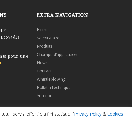
ONS
EXTRA NAVIGATION
ape
Home
 EcoVadis
Savoir-Faire
Produits
Champs d’application
tats pour une
News
Contact
Whistleblowing
Bulletin technique
Yunioon
 i servizi offerti e a fini statistici. (
Privacy Policy
&
Cookies
- C.F. 04079660371 - GRUPPO SKELLERUP