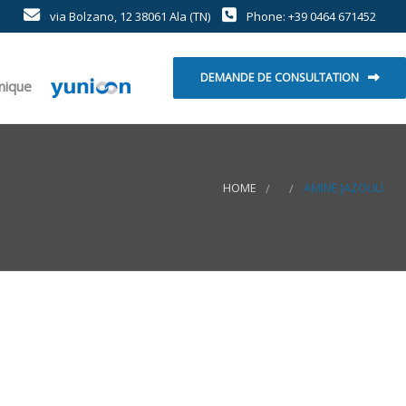
via Bolzano, 12 38061 Ala (TN)
Phone: +39 0464 671452
DEMANDE DE CONSULTATION
hnique
HOME
AMINE JAZOULI
t