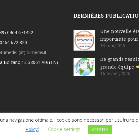
DERNIÈRES PUBLICATI
Une nouvelle ét
(39) 0464 671452
importante pour
 0464 672 820
13 mai,2026
otumedei (at) tumedei.it
De grands résul
ia Bolzano,12 38061 Ala (TN)
grande équipe
16 février,2026
Privacy Policy & Terms of purchase
-
Cookies Policy
una navigazione ottimale. I cookie sono necessari per usufruire di tutti
Policy
).
Cookie settings
- via Bolzano, 12 38061 Ala (TN) - Italy - P.IVA 01546400225 
ACCETTA